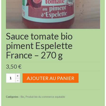
Sauce tomate bio
piment Espelette
France – 270 g
3,50
€
quantité
AJOUTER AU PANIER
de
Sauce
tomate
bio
Catégories :
Bio
,
Produit bio du commerce equitable
piment
Espelette