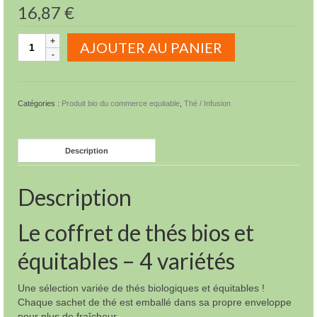
16,87
€
quantité
AJOUTER AU PANIER
de
Le
coffret
de
Catégories :
Produit bio du commerce equitable
,
Thé / Infusion
thés
bios
et
Description
équitables
-
4
Description
variétés
Le coffret de thés bios et
équitables – 4 variétés
Une sélection variée de thés biologiques et équitables !
Chaque sachet de thé est emballé dans sa propre enveloppe
pour plus de fraîcheur.