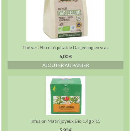
Thé vert Bio et équitable Darjeeling en vrac
6,00
€
AJOUTER AU PANIER
Infusion Matin joyeux Bio 1,4g x 15
5,30
€