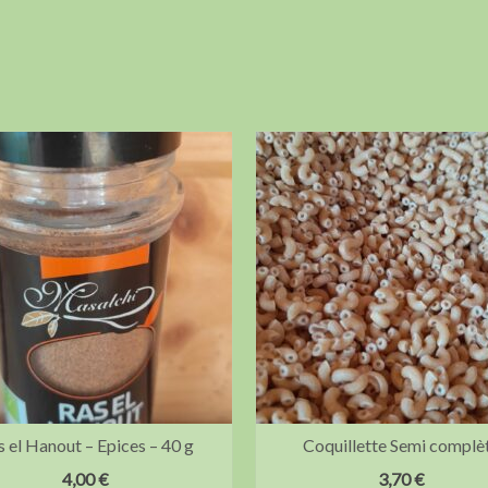
s el Hanout – Epices – 40 g
Coquillette Semi complè
4,00
€
3,70
€