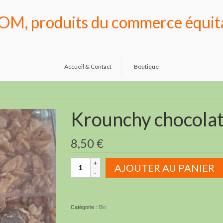
OM, produits du commerce équit
Accueil & Contact
Boutique
Krounchy chocola
8,50
€
quantité
AJOUTER AU PANIER
de
Krounchy
chocolat
Catégorie :
Bio