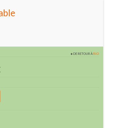
able
DE RETOUR À
BIO
t