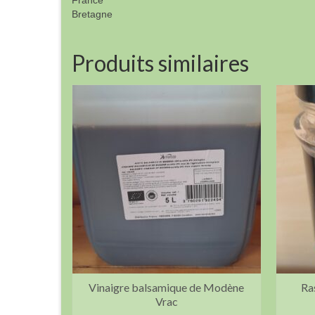
France
Bretagne
Produits similaires
Vinaigre balsamique de Modène
Ra
Vrac