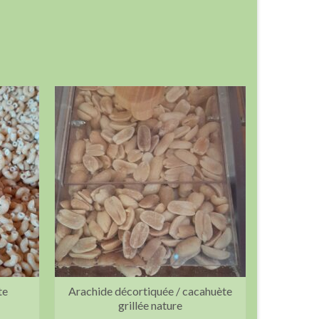
te
Arachide décortiquée / cacahuète
grillée nature