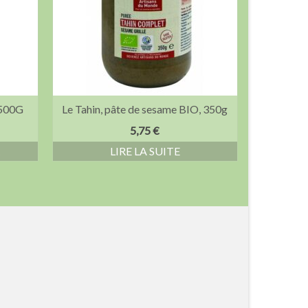
500G
Le Tahin, pâte de sesame BIO, 350g
5,75
€
R
LIRE LA SUITE