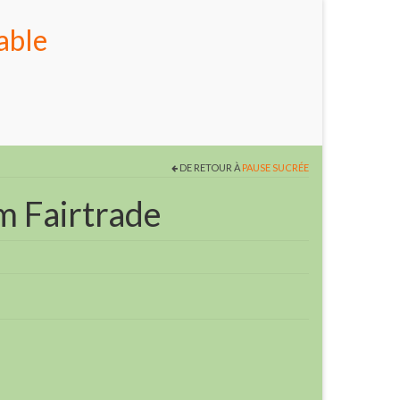
able
DE RETOUR À
PAUSE SUCRÉE
m Fairtrade